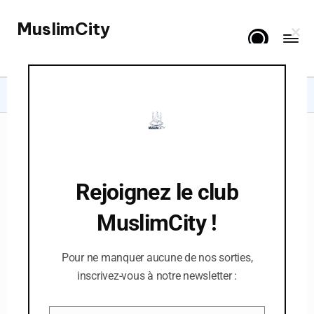
MuslimCity
Skip
C
to
Spiritualité, Lifestyle & Famille
l
o
content
s
e
t
Home
Books
40 hadîths sur le mariage et les enfants
h
i
s
m
o
d
u
l
Rejoignez le club
e
MuslimCity !
Pour ne manquer aucune de nos sorties,
inscrivez-vous à notre newsletter :