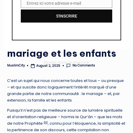
Entrez ici votre adresse e-mail
E
m
S'INSCRIRE
a
Posted
i
Books
in
l
40 hadîths sur le
mariage et les enfants
Ne plus revoir ce message
No Comments
MuslimCity
August 2, 2025
Posted
by
C’est un sujet qui nous concerne toutes et tous – ou presque
– et qui suscite donc logiquement l’intérêt marqué d’une
grande partie de notre communauté : le mariage – et, par
extension, la famille et les enfants.
Puisqu’il n’est pas de meilleure source de lumière spirituelle
et d’orientation religieuse – hormis le Qur’ân – que les mots
de notre Prophète ﷺ, connu pour l’éloquence, la simplicité et
la pertinence de son discours, cette compilation non