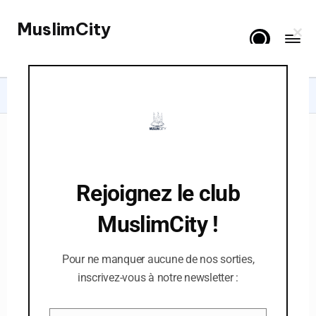
MuslimCity
Skip
C
to
Spiritualité, Lifestyle & Famille
l
o
content
s
e
t
Home
Madiha M. Saeed
h
i
s
m
o
d
About Madiha M. Saeed
u
l
Rejoignez le club
e
MuslimCity !
Pour ne manquer aucune de nos sorties,
inscrivez-vous à notre newsletter :