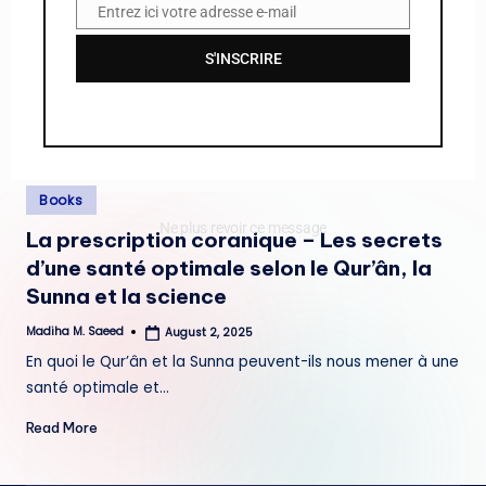
Entrez ici votre adresse e-mail
E
m
S'INSCRIRE
a
i
l
Posted
Books
in
Ne plus revoir ce message
La prescription coranique – Les secrets
d’une santé optimale selon le Qur’ân, la
Sunna et la science
Madiha M. Saeed
August 2, 2025
Posted
by
En quoi le Qur’ân et la Sunna peuvent-ils nous mener à une
santé optimale et…
Read More