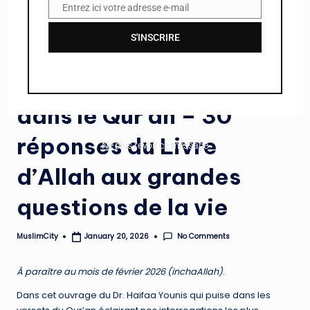
Entrez ici votre adresse e-mail
E
m
S'INSCRIRE
a
Posted
À la une
Books
i
in
#ComingSoon : Tout est
l
dans le Qur’an – 30
réponses du Livre
Ne plus revoir ce message
d’Allah aux grandes
questions de la vie
No Comments
MuslimCity
January 20, 2026
Posted
by
À paraître au mois de février 2026 (inchaAllah)
.
Dans cet ouvrage du Dr. Haifaa Younis qui puise dans les