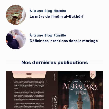
Posted
À la une
Blog
Histoire
in
La mère de l’Imâm al-Bukhârî
Posted
À la une
Blog
Famille
in
Définir ses intentions dans le mariage
Nos dernières publications