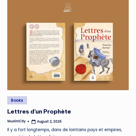
Posted
Books
in
Lettres d’un Prophète
MuslimCity
August 2, 2025
Posted
by
Il y a fort longtemps, dans de lointains pays et empires,