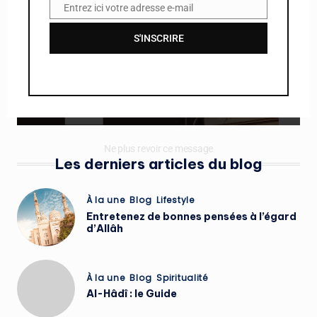
Entrez ici votre adresse e-mail
E
m
S'INSCRIRE
a
i
l
Ne plus revoir ce message
Les derniers articles du blog
Posted
À la une
Blog
Lifestyle
in
Entretenez de bonnes pensées à l’égard
d’Allâh
Posted
À la une
Blog
Spiritualité
in
Al-Hâdî : le Guide