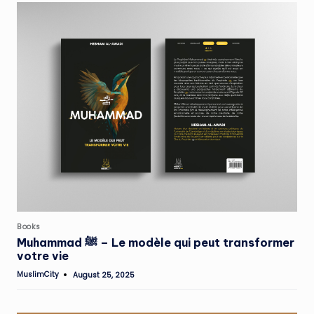
Posted
Books
in
Muhammad ﷺ – Le modèle qui peut transformer
votre vie
MuslimCity
August 25, 2025
Posted
by