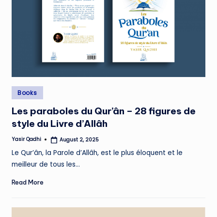
Posted
Books
in
Les paraboles du Qur’ân – 28 figures de
style du Livre d’Allâh
Yasir Qadhi
August 2, 2025
Posted
by
Le Qur’ân, la Parole d’Allâh, est le plus éloquent et le
meilleur de tous les…
Read More