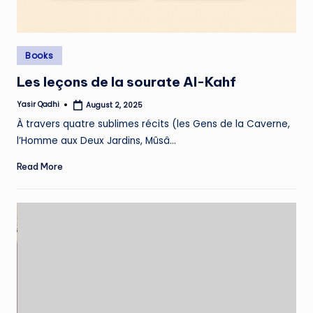
Posted
Books
in
Les leçons de la sourate Al-Kahf
Yasir Qadhi
August 2, 2025
Posted
by
À travers quatre sublimes récits (les Gens de la Caverne,
l’Homme aux Deux Jardins, Mûsâ…
Read More