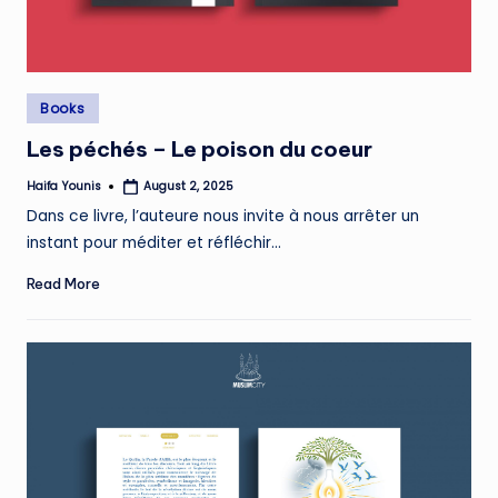
Posted
Books
in
Les péchés – Le poison du coeur
Haifa Younis
August 2, 2025
Posted
by
Dans ce livre, l’auteure nous invite à nous arrêter un
instant pour méditer et réfléchir…
Read More