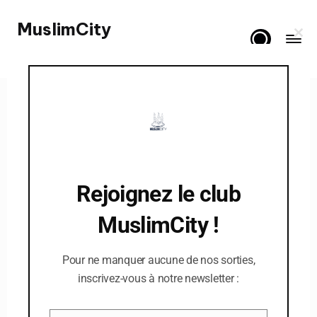
MuslimCity
Skip
C
to
Spiritualité, Lifestyle & Famille
l
o
content
s
e
t
h
i
Posted
À la une
Books
s
in
m
#ComingSoon : Les leçons
o
d
de la sourate al-Baqara
u
l
Rejoignez le club
e
LIRE L'ARTICLE
MuslimCity !
Pour ne manquer aucune de nos sorties,
inscrivez-vous à notre newsletter :