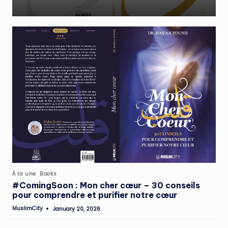
Posted
À la une
Books
in
#ComingSoon : Mon cher cœur – 30 conseils
pour comprendre et purifier notre cœur
MuslimCity
January 20, 2026
Posted
by