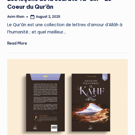
Coeur du Qur’ân
Asim Khan
August 2, 2025
Posted
by
Le Qur’ân est une collection de lettres d’amour d’Allâh à
l’humanité ; et quel meilleur…
Read More