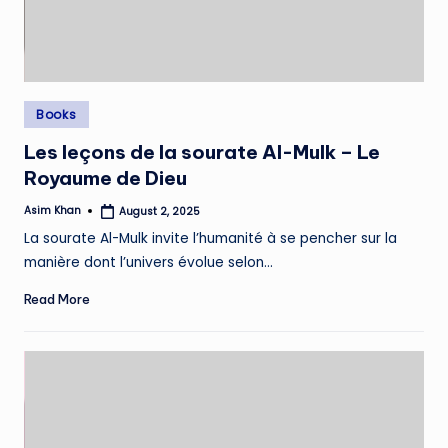
Posted
Books
in
Les leçons de la sourate Al-Mulk – Le
Royaume de Dieu
Asim Khan
August 2, 2025
Posted
by
La sourate Al-Mulk invite l’humanité à se pencher sur la
manière dont l’univers évolue selon…
Read More