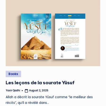
Posted
Books
in
Les leçons de la sourate Yûsuf
Yasir Qadhi
August 2, 2025
Posted
by
Allah a décrit la sourate Yûsuf comme “le meilleur des
récits”, qu’Il a révélé dans…