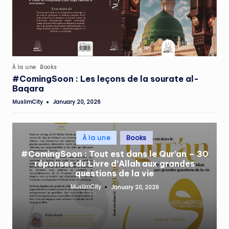
Posted
À la une
Books
in
#ComingSoon : Les leçons de la sourate al-
Baqara
MuslimCity
January 20, 2026
Posted
by
Posted
À la une
Books
in
#ComingSoon : Tout est dans le Qur’an – 30
réponses du Livre d’Allah aux grandes
questions de la vie
MuslimCity
January 20, 2026
Posted
by